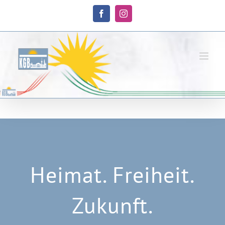
Skip
to
Facebook
Instagram
content
Heimat. Freiheit.
Zukunft.